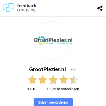
GrootPlezier.nl
(info)
13945 beoordelingen
9.1
/
10
Schrijf beoordeling