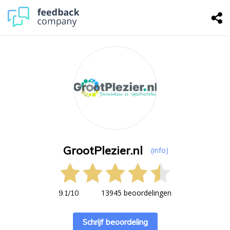
GrootPlezier.nl
(info)
13945 beoordelingen
9.1
/
10
Schrijf beoordeling