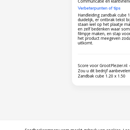
Communcatie en klantvriend
Verbeterpunten of tips
Handleiding zandbak cube 1.
duidelijk, er ontbrak tekst 
staan wel op het plaatje m
en zelf bedenken waar som
filmpje maken, en stap voo
het product meegeven zodat
uitkomt.
Score voor GrootPlezier.nl:
Zou u dit bedrijf aanbevele
Zandbak cube 1.20 x 1.50