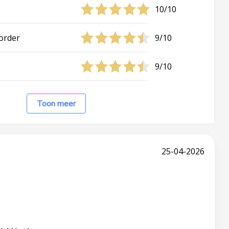
10/10
 order
9/10
9/10
Toon meer
25-04-2026