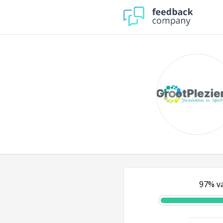
97% va