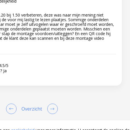
elijkheid
20 bij 1.50 verbeteren, deze was naar mijn mening niet
bij de voor mij lastig te lezen plaatjes. Sommige onderdelen
aar moet je zelf uitvogelen waar er geschroefd moet worden,
mige onderdelen geplaatst moeten worden. Misschien een
r stap de montage voordoen/uitleggen? En een QR code hij
 de klant deze kan scannen en bij deze montage video
4.5
/
5
n?
Ja
Overzicht