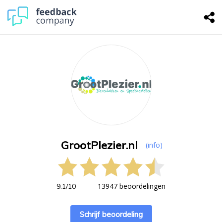
GrootPlezier.nl
(info)
13947 beoordelingen
9.1
/
10
Schrijf beoordeling