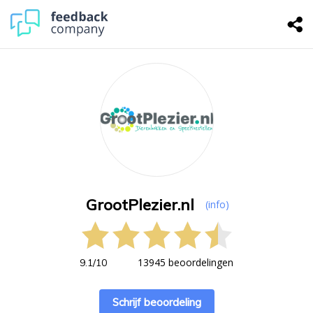
GrootPlezier.nl
(info)
13945 beoordelingen
9.1
/
10
Schrijf beoordeling