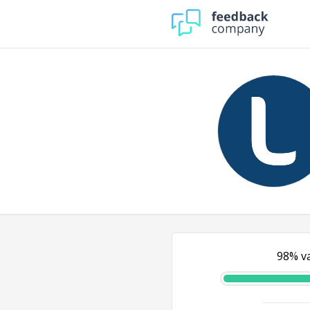
98% va