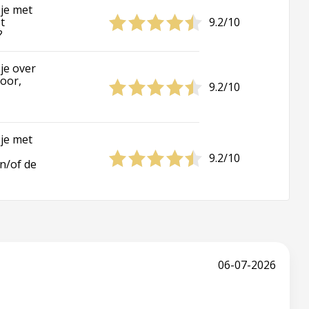
je met
t
9.2/10
?
je over
oor,
9.2/10
je met
9.2/10
n/of de
06-07-2026